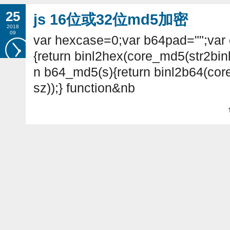
25
js 16位或32位md5加密
2018
09
var hexcase=0;var b64pad="";var
{return binl2hex(core_md5(str2binl(
n b64_md5(s){return binl2b64(core
sz));} function&nb